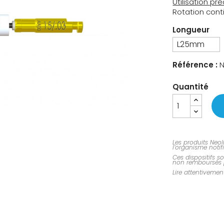
Utilisation pr
Rotation cont
Longueur
Référence :
N
Quantité
Les produits Neol
l’organisme notif
Ces dispositifs 
non remboursés p
Lire attentivement