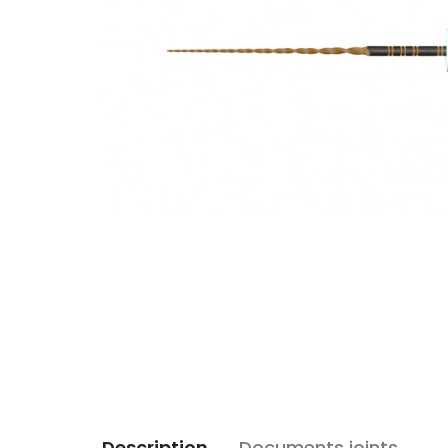
Description
Documents joints