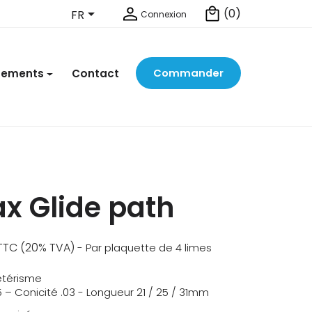

(0)
FR
Connexion
Commander
nements
Contact
x Glide path
TTC (20% TVA)
- Par plaquette de 4 limes
étérisme
5 – Conicité .03 - Longueur 21 / 25 / 31mm