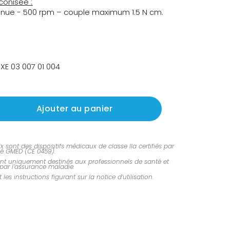
éconisée :
inue - 500 rpm – couple maximum 1.5 N cm.
XE 03 007 01 004
Ajouter au panier
ix sont des dispositifs médicaux de classe IIa certifiés par
ié GMED (CE 0459).
sont uniquement destinés aux professionnels de santé et
ar l’assurance maladie.
 les instructions figurant sur la notice d’utilisation.